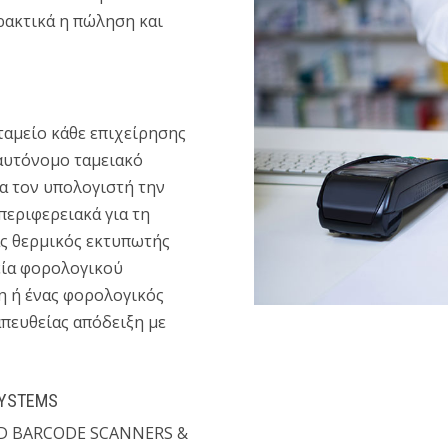
πρακτικά η πώληση και
ταμείο κάθε επιχείρησης
 αυτόνομο ταμειακό
α τον υπολογιστή την
περιφερειακά για τη
ας θερμικός εκτυπωτής
εία φορολογικού
η ή ένας φορολογικός
πευθείας απόδειξη με
SYSTEMS
ED BARCODE SCANNERS &