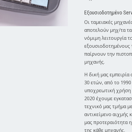
Εξουσιοδοτημένο Ser
Oι ταμειακές μηχανέ
αποτελούν μηχ/τα τα 
νόμιμη λειτουργία το
εξουσιοδοτημένους τ
παίρνουν την πιστοπ
μηχανής.
Η δική μας εμπειρία 
30 ετών, από το 199
υποχρεωτική χρήση σ
2020 έχουμε εγκατασ
τεχνικό μας τμήμα μ
αντικείμενο αιχμής κ
μας προτεραιότητα η
της κάθε μηχανής.