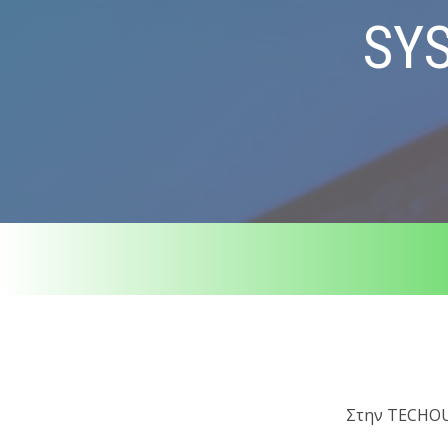
SY
Στην TECHOUS